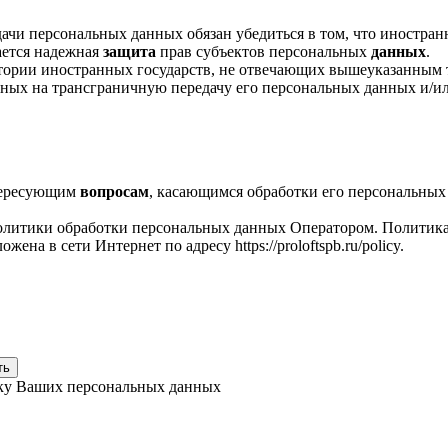
ачи персональных данных обязан убедиться в том, что иностран
ается надежная
защита
прав субъектов персональных
данных
.
тории иностранных государств, не отвечающих вышеуказанным т
ных на трансграничную передачу его персональных данных и/или
нтересующим
вопросам
, касающимся обработки его персональны
литики обработки персональных данных Оператором. Политика д
на в сети Интернет по адресу https://proloftspb.ru/policy.
ть
тку Ваших персональных данных