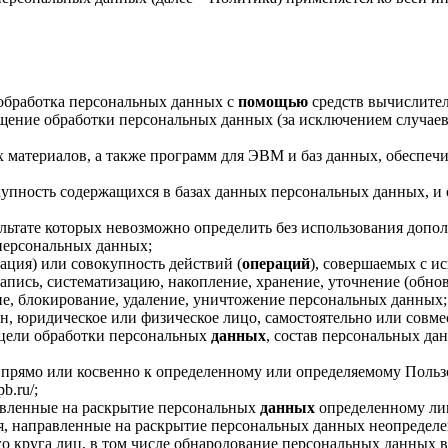
обработка персональных данных с
помощью
средств вычислител
ение обработки персональных данных (за исключением случаев,
материалов, а также программ для ЭВМ и баз данных, обеспечи
пность содержащихся в базах данных персональных данных, и
ультате которых невозможно определить без использования доп
персональных данных;
ация) или совокупность действий (
операций
), совершаемых с и
апись, систематизацию, накопление, хранение, уточнение (обнов
ние, блокирование, удаление, уничтожение персональных данных;
н, юридическое или физическое лицо, самостоятельно или сов
 цели обработки персональных
данных
, состав персональных да
ямо или косвенно к определенному или определяемому Пользовате
b.ru/;
авленные на раскрытие персональных
данных
определенному лиц
, направленные на раскрытие персональных данных неопределе
 круга лиц, в том числе обнародование персональных данных в