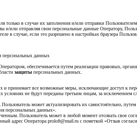
я только в случае их заполнения и/или отправки Пользователе
формы и/или отправляя свои персональные данные Оператору, Поль
ле в случае, если это разрешено в настройках браузера Пользо
ки персональных данных
 Оператором, обеспечивается путем реализации правовых, орган
области
защиты
персональных данных.
ых и принимает все возможные меры, исключающие доступ к п
х условиях не будут переданы третьим лицам, за исключением 
 Пользователь может актуализировать их самостоятельно, путе
ция персональных данных».
ченным. Пользователь может в любой момент отозвать свое сог
ный адрес Оператора proloft@mail.ru с пометкой «Отзыв соглас