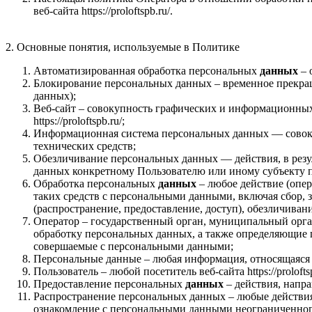
веб-сайта https://proloftspb.ru/.
2. Основные понятия, используемые в Политике
Автоматизированная обработка персональных
данных
– 
Блокирование персональных данных – временное прекращ
данных);
Веб-сайт – совокупность графических и информационных 
https://proloftspb.ru/;
Информационная система персональных данных — совоку
технических средств;
Обезличивание персональных данных — действия, в рез
данных конкретному Пользователю или иному субъекту 
Обработка персональных
данных
– любое действие (опер
таких средств с персональными данными, включая сбор, з
(распространение, предоставление, доступ), обезличива
Оператор – государственный орган, муниципальный орга
обработку персональных данных, а также определяющие
совершаемые с персональными данными;
Персональные данные – любая информация, относящаяся пр
Пользователь – любой посетитель веб-сайта https://proloftsp
Предоставление персональных
данных
– действия, напр
Распространение персональных данных – любые действия
ознакомление с персональными данными неограниченного