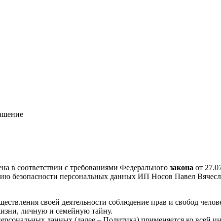
лашение
на в соответствии с требованиями Федерального
закона
от 27.0
ию безопасности персональных данных ИП Носов Павел Вячесла
ествления своей деятельности соблюдение прав и свобод челов
жизни, личную и семейную тайну.
ерсональных данных (далее – Политика) применяется ко всей и