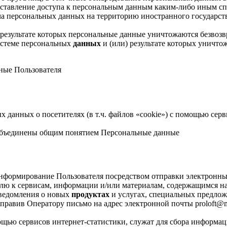
тавление доступа к персональным данным каким-либо иным сп
ча персональных данных на территорию иностранного государст
результате которых персональные данные уничтожаются безвоз
стеме персональных
данных
и (или) результате которых уничт
ные Пользователя
х данных о посетителях (в т.ч. файлов «cookie») с помощью се
объединены общим понятием Персональные данные
нформирование Пользователя посредством отправки электронных
лю к сервисам, информации и/или материалам, содержащимся на 
уведомления о новых
продуктах
и услугах, специальных предлож
равив Оператору письмо на адрес электронной почты proloft@ma
ью сервисов интернет-статистики, служат для сбора информаци